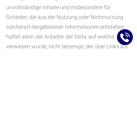
unvollständige Inhalte und insbesondere für
Schäden, die aus der Nutzung oder Nichtnutzung
solcherart dargebotener Informationen entstehen,
haftet allein der Anbieter der Seite, auf welche
verwiesen wurde, nicht derjenige, der über Links auf
die jeweilige Veröffentlichung lediglich verweist.
Urheberrecht
Der Autor ist bestrebt, in allen Publikationen die
Urheberrechte der verwendeten Grafiken,
Tondokumente, Videosequenzen und Texte zu
beachten, von ihm selbst erstellte Grafiken,
Tondokumente, Videosequenzen und Texte zu
nutzen oder auf lizenzfreie Grafiken, Tondokumente,